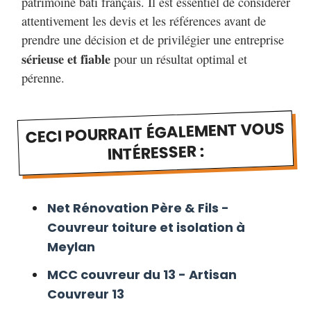
patrimoine bâti français. Il est essentiel de considérer
Le Pouliguen
Le Pradet
attentivement les devis et les références avant de
y
Le Raincy
Le Rouret
prendre une décision et de privilégier une entreprise
oc
Le Thillay
sérieuse et fiable
Le Versoud
pour un résultat optimal et
pérenne.
Lembras
Lens
Les Ageux
CECI POURRAIT ÉGALEMENT VOUS
oi
Les Arcs
Les Auxons
INTÉRESSER :
Les Clayes-sous-Bois
 Loire
Les Herbiers
Net Rénovation Père & Fils -
Les Martres-de-Veyre
Couvreur toiture et isolation à
Les Pavillons-sous-Bois
Meylan
beau
Les Ponts-de-Cé
MCC couvreur du 13 - Artisan
nne
Couvreur 13
Les Sorinières