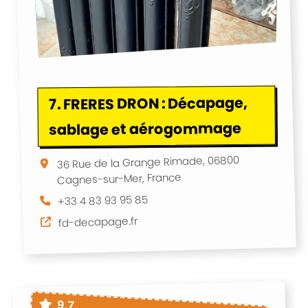
urlaoux
Cournon-d'Auvergne
urnonterral
Courrières
Cours-de-Pile
urtry
Cousance
Couzeix
FRERES DRON : Décapage,
7.
uëron
Creil
Creney-près-Troyes
sablage et aérogommage
eysse
Croissy-Beaubourg
issy-sur-Seine
Croix
Crolles
36 Rue de la Grange Rimade, 06800
Cagnes-sur-Mer, France
osne
Crécy-la-Chapelle
+33 4 83 93 95 85
py-en-Valois
Créteil
Cucq
fd-decapage.fr
gnaux
Cusset
Dammarie-les-Lys
martin-en-Goële
Dampmart
Darnétal
x
Dechy
Denain
Desvres
9.7