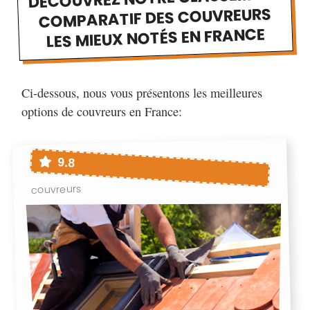
COMPARATIF DES COUVREURS
Alençon
Alfortville
Algrange
LES MIEUX NOTÉS EN FRANCE
Allauch
Allez-et-Cazeneuve
Allonnes
Altkirch
Alès
Ambarès-et-Lagrave
Ci-dessous, nous vous présentons les meilleures
Ambleny
Amiens
Amilly
options de couvreurs en France:
Andernos-les-Bains
Andilly
Andrésy
Andrézieux-Bouthéon
Angers
Anglet
9.8
Angoulême
Annecy
Annemasse
couvreurs
Annet-sur-Marne
Antibes
Antony
Anzin
Appoigny
Arcachon
Arcueil
Argentan
Argenteuil
Argonay
Arles
Armentières
Arnage