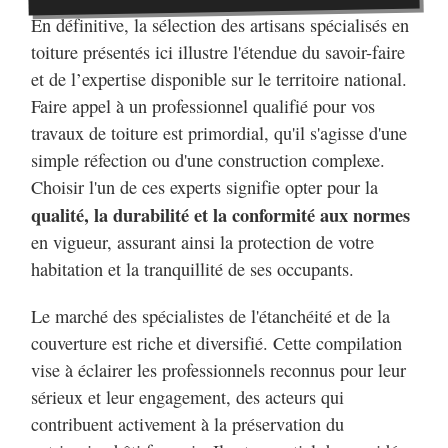
En définitive, la sélection des artisans spécialisés en
Le Chambon-Feugerolles
toiture présentés ici illustre l'étendue du savoir-faire
cquencourt
Le Creusot
et de l’expertise disponible sur le territoire national.
Faire appel à un professionnel qualifié pour vos
Le Crès
Le Fleix
travaux de toiture est primordial, qu'il s'agisse d'une
Le Grand-Quevilly
simple réfection ou d'une construction complexe.
Le Havre
Choisir l'un de ces experts signifie opter pour la
Le Mans
qualité, la durabilité et la conformité aux normes
rd
Le Mesnil-Saint-Denis
en vigueur, assurant ainsi la protection de votre
Le Mée-sur-Seine
habitation et la tranquillité de ses occupants.
ienne
Le Passage
Le Pecq
Le marché des spécialistes de l'étanchéité et de la
-Marne
Le Perrier
couverture est riche et diversifié. Cette compilation
vise à éclairer les professionnels reconnus pour leur
ly
Le Pian-Médoc
sérieux et leur engagement, des acteurs qui
nson
Le Plessis-Trévise
contribuent activement à la préservation du
e