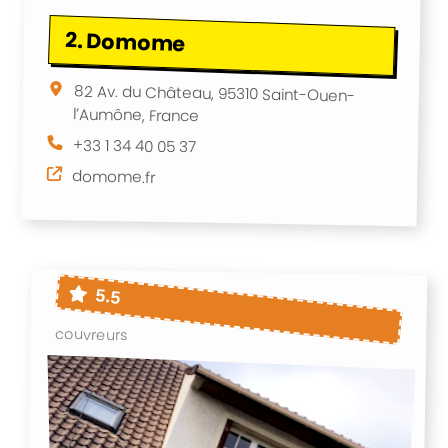
2.
Domome
82 Av. du Château, 95310 Saint-Ouen-
l’Aumône, France
+33 1 34 40 05 37
domome.fr
5.5
couvreurs