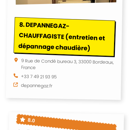
8.
DEPANNEGAZ-
CHAUFFAGISTE (entretien et
dépannage chaudière)
9 Rue de Condé bureau 3, 33000 Bordeaux,
France
+33 7 49 21 93 95
depannegaz.fr
8.0