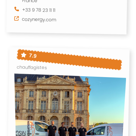
France
+33 9 78 23 11 11
cozynergy.com
7.9
chauffagistes