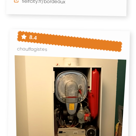
selfcity.fr/bordeaux
8.4
chauffagistes