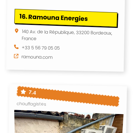
16.
Ramouna Energies
140 Av. de la République, 33200 Bordeaux,
France
+33 5 56 79 05 05
ramouna.com
7.4
chauffagistes