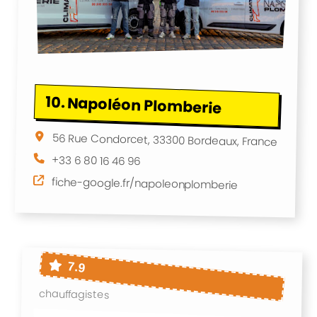
10.
Napoléon Plomberie
56 Rue Condorcet, 33300 Bordeaux, France
+33 6 80 16 46 96
fiche-google.fr/napoleonplomberie
7.9
chauffagistes