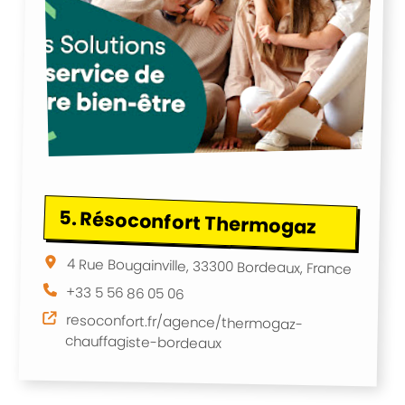
5.
Résoconfort Thermogaz
4 Rue Bougainville, 33300 Bordeaux, France
+33 5 56 86 05 06
resoconfort.fr/agence/thermogaz-
chauffagiste-bordeaux