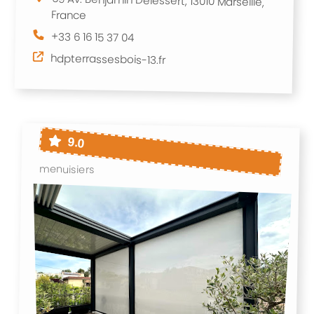
69 Av. Benjamin Delessert, 13010 Marseille,
France
+33 6 16 15 37 04
hdpterrassesbois-13.fr
9.0
menuisiers