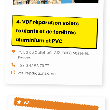
4.
VDF réparation volets
roulants et de fenêtres
aluminium et PVC
25 Bd du Collet bât G12, 13008 Marseille,
France
+33 6 47 88 79 77
vdf-reparations.com
9.8