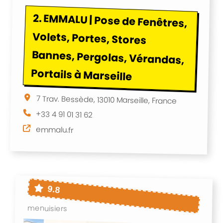
2.
EMMALU | Pose de Fenêtres,
Volets, Portes, Stores
Bannes, Pergolas, Vérandas,
Portails à Marseille
7 Trav. Bessède, 13010 Marseille, France
+33 4 91 01 31 62
emmalu.fr
9.8
menuisiers