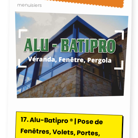
menuisiers
17.
Alu-Batipro ® | Pose de
Fenêtres, Volets, Portes,
Stores Bannes, Pergolas,
Vérandas, Portails à