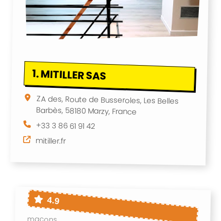
1.
MITILLER SAS
ZA des, Route de Busseroles, Les Belles
Barbès, 58180 Marzy, France
+33 3 86 61 91 42
mitiller.fr
4.9
maçons