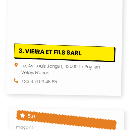
3.
VIEIRA ET FILS SARL
Le, Av. Louis Jonget, 43000 Le Puy-en-
Velay, France
+33 4 71 09 46 65
5.0
maçons