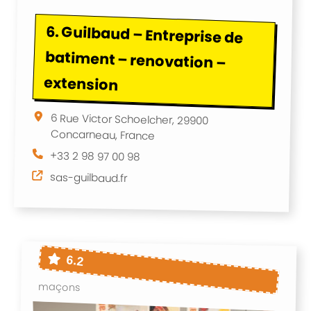
6.
Guilbaud – Entreprise de
batiment – renovation –
extension
6 Rue Victor Schoelcher, 29900
Concarneau, France
+33 2 98 97 00 98
sas-guilbaud.fr
6.2
maçons