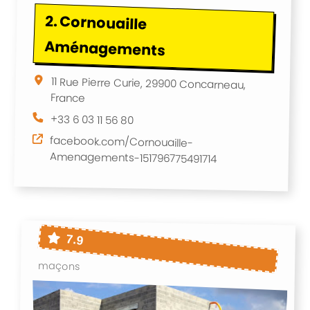
2.
Cornouaille
Aménagements
11 Rue Pierre Curie, 29900 Concarneau,
France
+33 6 03 11 56 80
facebook.com/Cornouaille-
Amenagements-151796775491714
7.9
maçons