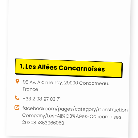
1.
Les Allées Concarnoises
95 Av. Alain le Lay, 29900 Concarneau,
France
+33 2 98 97 03 71
facebook.com/pages/category/Construction-
Company/Les-All%C3%A9es-Concarnoises-
203085363966060