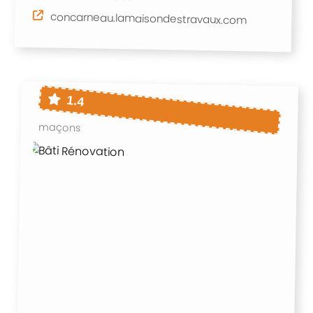
concarneau.lamaisondestravaux.com
1.4
maçons