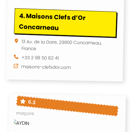
4.
Maisons Clefs d’Or
Concarneau
13 Av. de la Gare, 29900 Concarneau,
France
+33 2 98 50 82 41
maisons-clefsdor.com
6.3
maçons