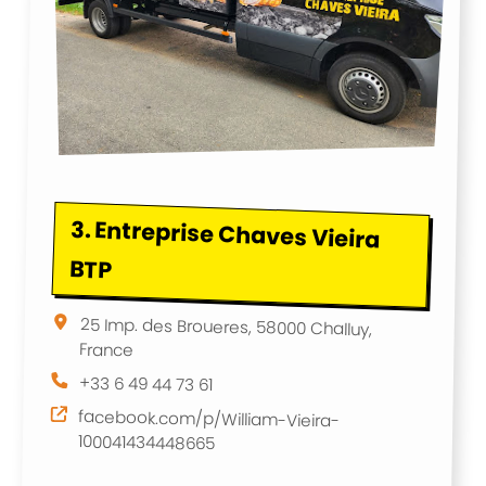
3.
Entreprise Chaves Vieira
BTP
25 Imp. des Broueres, 58000 Challuy,
France
+33 6 49 44 73 61
facebook.com/p/William-Vieira-
100041434448665