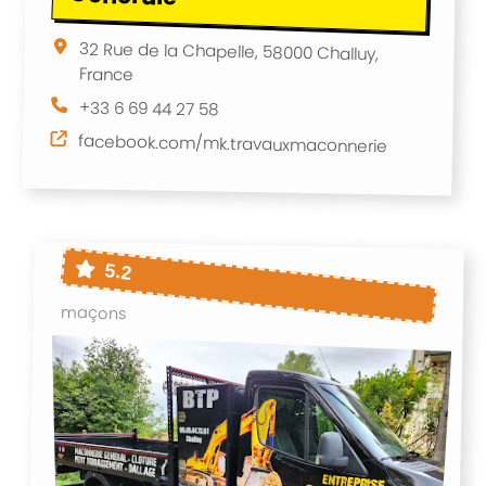
32 Rue de la Chapelle, 58000 Challuy,
France
+33 6 69 44 27 58
facebook.com/mk.travauxmaconnerie
5.2
maçons