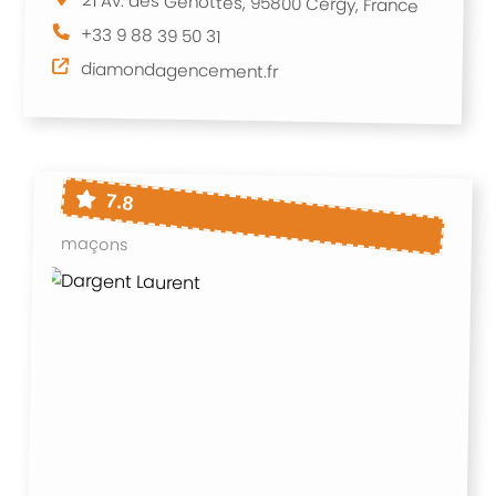
21 Av. des Genottes, 95800 Cergy, France
+33 9 88 39 50 31
diamondagencement.fr
7.8
maçons