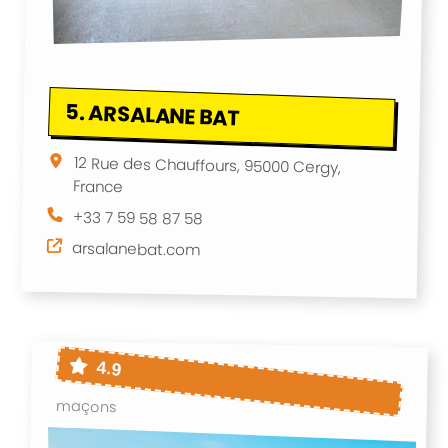
5.
ARSALANE BAT
12 Rue des Chauffours, 95000 Cergy,
France
+33 7 59 58 87 58
arsalanebat.com
4.9
maçons